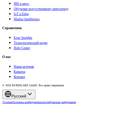
ИИ и авто.
Обучение искусственному интеллекту
IoT и Edge
Market Intelligence
Справочник
Блог Insights
Технологический радар
Help Center
О нас
Наша история
Карьера
Контакт
© 2026 RUBINLAKE GmbH. Все права защищены.
Русский
Условия
Политика конфиденциальности
Правовая информация