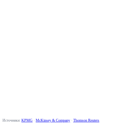
Более высокий коэффициент конверсии
45%
Быстрый prospecting
1,5x
Увеличение доходов
20%
Источники:
KPMG
·
McKinsey & Company
·
Thomson Reuters