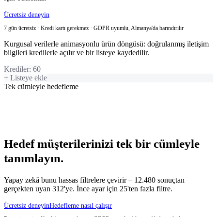
Ücretsiz deneyin
7 gün ücretsiz · Kredi kartı gerekmez · GDPR uyumlu, Almanya'da barındırılır
Kurgusal verilerle animasyonlu ürün döngüsü: doğrulanmış iletişim
bilgileri kredilerle açılır ve bir listeye kaydedilir.
Krediler
:
60
+ Listeye ekle
Tek cümleyle hedefleme
Hedef müşterilerinizi tek bir cümleyle
tanımlayın.
Yapay zekâ bunu hassas filtrelere çevirir – 12.480 sonuçtan
gerçekten uyan 312'ye. İnce ayar için 25'ten fazla filtre.
Ücretsiz deneyin
Hedefleme nasıl çalışır