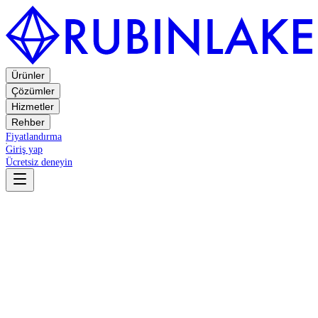
Ürünler
Çözümler
Hizmetler
Rehber
Fiyatlandırma
Giriş yap
Ücretsiz deneyin