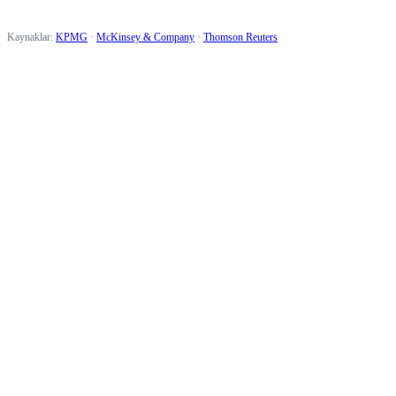
Kaynaklar:
KPMG
·
McKinsey & Company
·
Thomson Reuters
59 €
/ay'dan itibaren