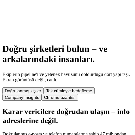
Yapay zeka ile aday eşleştirme ve skorlama
Semantik beceri araması ve CV içe aktarma
Kısa listeler ve ekip onayları
Doğru şirketleri bulun – ve
arkalarındaki insanları.
Ekiplerin pipeline'ı ve yetenek havuzunu doldurduğu dört yapı taşı.
Ekran görüntüsü değil, canlı.
Doğrulanmış kişiler
Tek cümleyle hedefleme
Company Insights
Chrome uzantısı
Karar vericilere doğrudan ulaşın – info
adreslerine değil.
Doğrulanmış e-posta ve telefon numaralarına sahip 47 milyondan