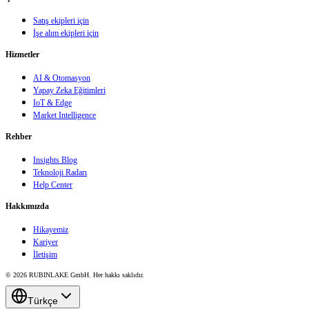
Satış ekipleri için
İşe alım ekipleri için
Hizmetler
AI & Otomasyon
Yapay Zeka Eğitimleri
IoT & Edge
Market Intelligence
Rehber
Insights Blog
Teknoloji Radarı
Help Center
Hakkımızda
Hikayemiz
Kariyer
İletişim
© 2026 RUBINLAKE GmbH. Her hakkı saklıdır.
Türkçe