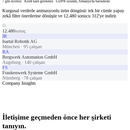
7 gün ücretsiz · Kredi kartı gerekmez · GDPR uyumlu, Almanya'da barındırılır
Kurgusal verilerle animasyonlu ürün döngüsü: tek bir cümle yapay
zekâ filtre önerilerine dönüşür ve 12.480 sonucu 312'ye indirir.
12.480
sonuç
IR
Isartal Robotik AG
München
·
95 çalışan
BA
Bergwerk Automation GmbH
Augsburg
·
140 çalışan
FS
Frankenwerk Systeme GmbH
Nürnberg
·
78 çalışan
Company Insights
İletişime geçmeden önce her şirketi
tanıyın.