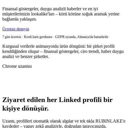
Finansal göstergeler, duygu analizli haberler ve en iyi
müşterilerinizin lookalike'ları – körü körüne soğuk aramak yerine
bağlamla yaklaşım.
Ücretsiz deneyin
7 gün ücretsiz · Kredi kartı gerekmez · GDPR uyumlu, Almanya'da barındırılır
Kurgusal verilerle animasyonlu ürün döngüsü: bir şirket profili
kendiliğinden oluşur – finansal göstergeler, ciro trendi, haber duygu
analizi ve benzer şirketler.
Chrome uzantısı
Ziyaret edilen her Linked profili bir
kişiye dönüşür.
Uzantı, profilleri otomatik olarak algılar ve tek tıkla RUBINLAKE'e
kaydeder – yapay zekâ analiziyle, doğrudan tarayıcınızda.