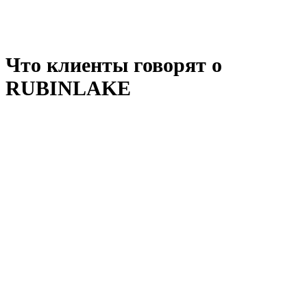
Интеграция с ERP и системами
Оповещения с тихими часами
Предиктивное обслуживание
Что клиенты говорят о
RUBINLAKE