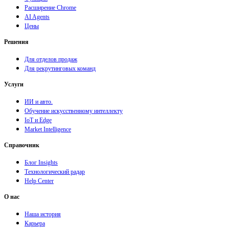
Расширение Chrome
AI Agents
Цены
Решения
Для отделов продаж
Для рекрутинговых команд
Услуги
ИИ и авто.
Обучение искусственному интеллекту
IoT и Edge
Market Intelligence
Справочник
Блог Insights
Технологический радар
Help Center
О нас
Наша история
Карьера