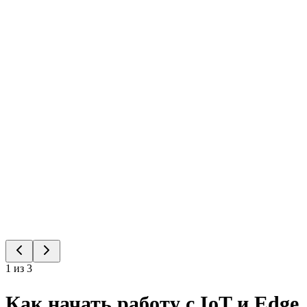
1
из
3
Как начать работу с IoT и Edge