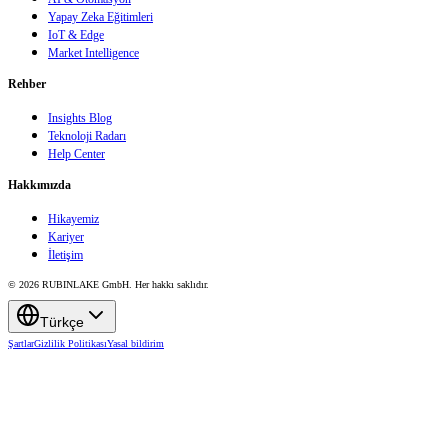
Yapay Zeka Eğitimleri
IoT & Edge
Market Intelligence
Rehber
Insights Blog
Teknoloji Radarı
Help Center
Hakkımızda
Hikayemiz
Kariyer
İletişim
© 2026 RUBINLAKE GmbH. Her hakkı saklıdır.
Türkçe
Şartlar
Gizlilik Politikası
Yasal bildirim