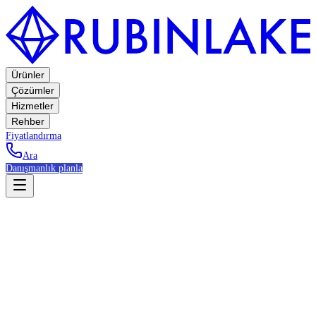
Ürünler
Çözümler
Hizmetler
Rehber
Fiyatlandırma
Ara
Danışmanlık planla