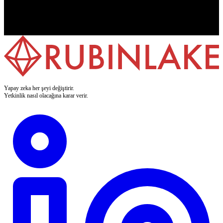
Yapay zeka her şeyi değiştirir.
Yetkinlik nasıl olacağına karar verir.