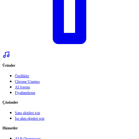
Ürünler
Özellikler
Chrome Uzantısı
AI Agents
Fiyatlandırma
Çözümler
Satış ekipleri için
İşe alım ekipleri için
Hizmetler
AI & Otomasyon