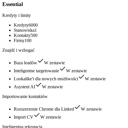
Essential
Kredyty i limity
Kredyty
6000
Stanowiska
1
Kontakty
500
Firmy
100
Znajdź i wzbogać
Baza leadów
W zestawie
Inteligentne targetowanie
W zestawie
Lookalike'i dla nowych możliwości
W zestawie
Asystent AI
W zestawie
Importowanie kontaktów
Rozszerzenie Chrome dla Linked
W zestawie
Import CV
W zestawie
Inteligentna rekrutacja