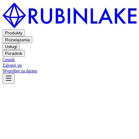
Produkty
Rozwiązania
Usługi
Poradnik
Cennik
Zaloguj się
Wypróbuj za darmo
Warunki
Polityka prywatności
General Terms