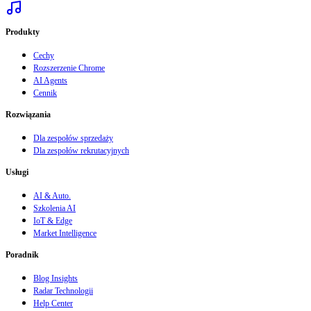
Produkty
Cechy
Rozszerzenie Chrome
AI Agents
Cennik
Rozwiązania
Dla zespołów sprzedaży
Dla zespołów rekrutacyjnych
Usługi
AI & Auto.
Szkolenia AI
IoT & Edge
Market Intelligence
Poradnik
Blog Insights
Radar Technologii
Help Center