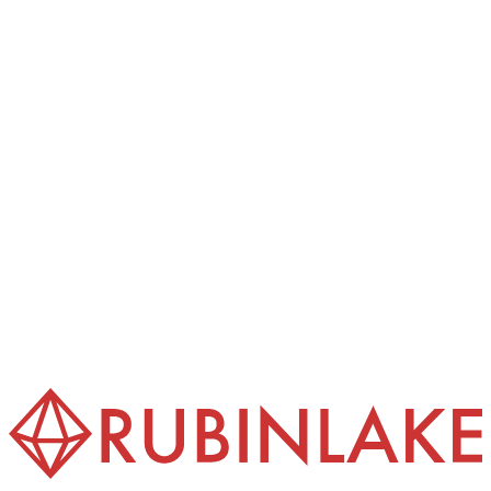
International Sale of Goods (CISG).
(4) The exclusive place of jurisdiction for all disputes
arising from or in connection with this contract is
Frankfurt am Main, provided the customer is a merchant, a
legal person under public law, or a special fund under
public law, or has no general place of jurisdiction in
Germany.
(5) These GTC are provided in several languages. In the
event of discrepancies between the language versions, the
German version prevails.