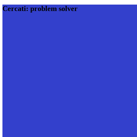
Cercati: problem solver
migliori menti
Unisciti al n