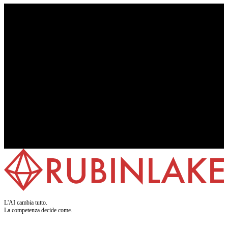
7 giorni di prova gratuita
Nessuna carta di credito richiesta
Conforme GDPR e Regolamento UE su AI
Sviluppo e hosting in Germania
L'AI cambia tutto.
La competenza decide come.