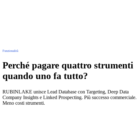
Matching e scoring dei candidati con l'IA
Ricerca semantica delle competenze e importazione CV
Shortlist e approvazioni in team
Funzionalità
Perché pagare quattro strumenti
quando uno fa tutto?
RUBINLAKE unisce Lead Database con Targeting, Deep Data
Company Insights e Linked Prospecting. Più successo commerciale.
Meno costi strumenti.