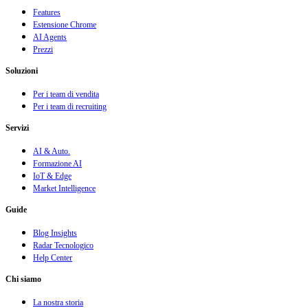
Features
Estensione Chrome
AI Agents
Prezzi
Soluzioni
Per i team di vendita
Per i team di recruiting
Servizi
AI & Auto.
Formazione AI
IoT & Edge
Market Intelligence
Guide
Blog Insights
Radar Tecnologico
Help Center
Chi siamo
La nostra storia