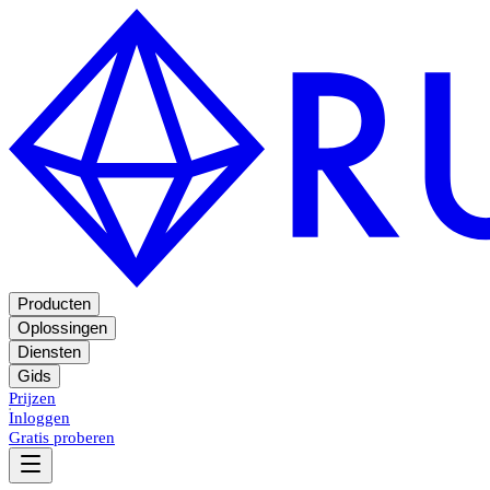
Producten
Oplossingen
Diensten
Gids
Prijzen
Inloggen
Gratis proberen