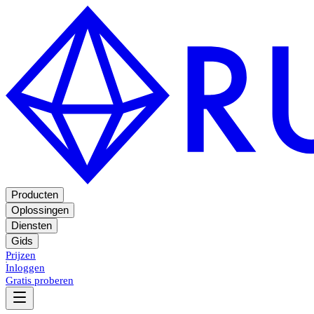
Producten
Oplossingen
Diensten
Gids
Prijzen
Inloggen
Gratis proberen