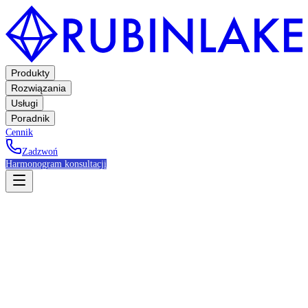
Produkty
Rozwiązania
Usługi
Poradnik
Cennik
Zadzwoń
Harmonogram konsultacji