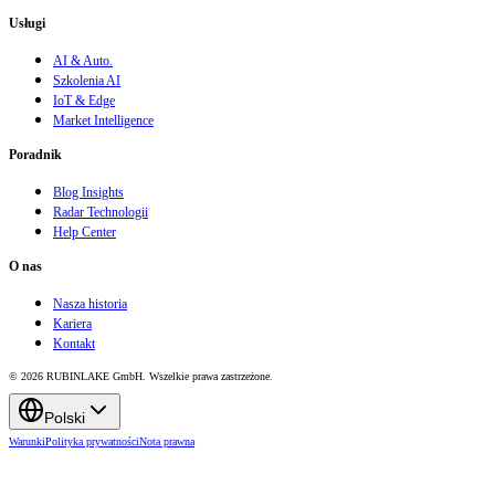
Usługi
AI & Auto.
Szkolenia AI
IoT & Edge
Market Intelligence
Poradnik
Blog Insights
Radar Technologii
Help Center
O nas
Nasza historia
Kariera
Kontakt
© 2026 RUBINLAKE GmbH. Wszelkie prawa zastrzeżone.
Polski
Warunki
Polityka prywatności
Nota prawna