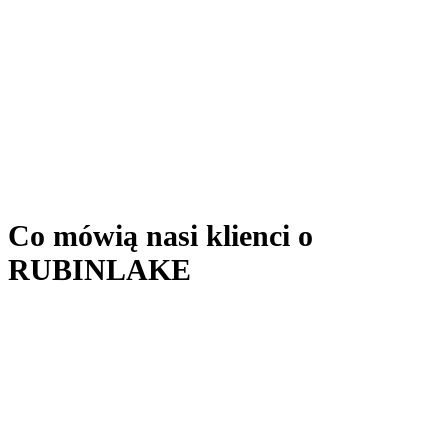
Automatyczne wykrywanie błędów
Zapewnienie jakości
Spójne standardy
Co mówią nasi klienci o
RUBINLAKE