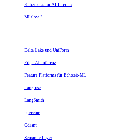
Kubernetes für AI-Inferenz
MLflow 3
Trial
Delta Lake und UniForm
Edge-AI-Inferenz
Feature Platforms für Echtzeit-ML
Langfuse
LangSmith
pgvector
Qdrant
Semantic Layer