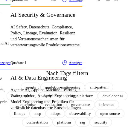
Quadrant
3
Anzeigen
Hold
Assess
Trial
Adopt
Adopt
Trial
Assess
Hold
y
AI Security & Governance
AI Safety, Datenschutz, Compliance,
Policy, Lineage, Evaluation, Resilienz
und Vertrauensmechanismen für
und AI-
verantwortungsvolle Produktionssysteme.
nzeigen
Quadrant
1
Anzeigen
Nach Tags filtern
s
AI & Data Engineering
agents
analytics-engineering
anti-pattern
ch,
Agentic AI, Applied Machine Learning,
coding-agents
compliance
data-platform
developer-ai
Datenprodukte, Analytics Engineering,
ycle-
Model Engineering und Praktiken für
enterprise
evaluation
governance
inference
verlässliche datenbasierte Entscheidungen.
llmops
mcp
mlops
observability
open-source
orchestration
platform
rag
security