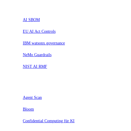
Trial
AI SBOM
EU AI Act Controls
IBM watsonx.governance
NeMo Guardrails
NIST AI RMF
Assess
Agent Scan
Bloom
Confidential Computing für KI