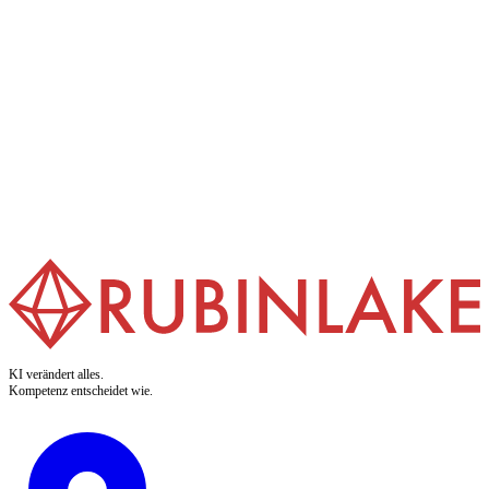
KI-Trainings
Wir machen deine Teams KI-fit. Unsere Trainings verwandeln
abstrakte Buzzwords in anwendbare Kompetenz. Verständlich.
Praxisnah. Für Macher.
Mehr erfahren
KI verändert alles.
Kompetenz entscheidet wie.