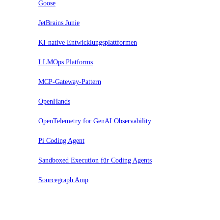
Goose
JetBrains Junie
KI-native Entwicklungsplattformen
LLMOps Platforms
MCP-Gateway-Pattern
OpenHands
OpenTelemetry for GenAI Observability
Pi Coding Agent
Sandboxed Execution für Coding Agents
Sourcegraph Amp
Assess