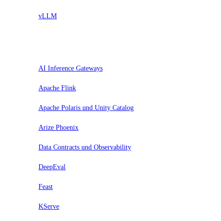
vLLM
Assess
AI Inference Gateways
Apache Flink
Apache Polaris und Unity Catalog
Arize Phoenix
Data Contracts und Observability
DeepEval
Feast
KServe