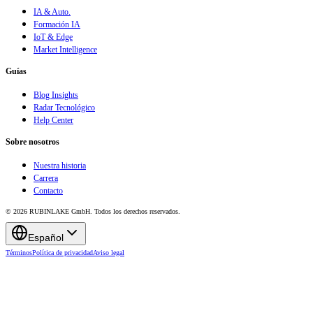
IA & Auto.
Formación IA
IoT & Edge
Market Intelligence
Guías
Blog Insights
Radar Tecnológico
Help Center
Sobre nosotros
Nuestra historia
Carrera
Contacto
© 2026 RUBINLAKE GmbH. Todos los derechos reservados.
Español
Términos
Política de privacidad
Aviso legal