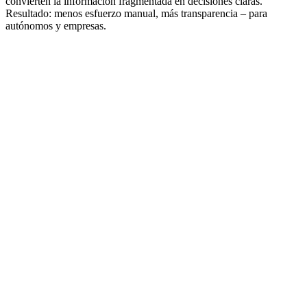
convierten la información fragmentada en decisiones claras.
Resultado: menos esfuerzo manual, más transparencia – para
autónomos y empresas.